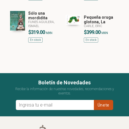
Sólo una
Pequeña oruga
mordidita
glotona, La
FUNES AGUILERA,
ISMAEL
CARLE, ERIC
$319.00
$399.00
MXN
MXN
En stock
En stock
Boletín de Novedades
Recibe la información de nuestras novedades, recomendaciones y
eventos.