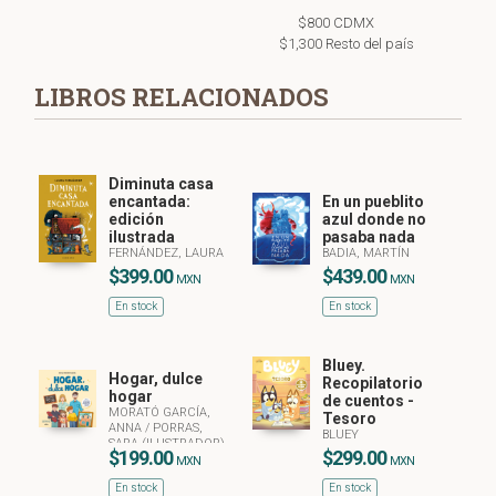
$800 CDMX
$1,300 Resto del país
LIBROS RELACIONADOS
Diminuta casa
encantada:
En un pueblito
edición
azul donde no
ilustrada
pasaba nada
FERNÁNDEZ, LAURA
BADIA, MARTÍN
$399.00
$439.00
MXN
MXN
En stock
En stock
Bluey.
Hogar, dulce
Recopilatorio
hogar
de cuentos -
MORATÓ GARCÍA,
Tesoro
ANNA
/
PORRAS,
BLUEY
SARA (ILUSTRADOR)
$199.00
$299.00
MXN
MXN
En stock
En stock