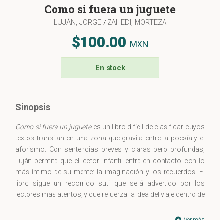
Como si fuera un juguete
LUJÁN, JORGE
ZAHEDI, MORTEZA
/
$100.00
MXN
En stock
Sinopsis
Como si fuera un juguete
es un libro difícil de clasificar cuyos
textos transitan en una zona que gravita entre la poesía y el
aforismo. Con sentencias breves y claras pero profundas,
Luján permite que el lector infantil entre en contacto con lo
más íntimo de su mente: la imaginación y los recuerdos. El
libro sigue un recorrido sutil que será advertido por los
lectores más atentos, y que refuerza la idea del viaje dentro de
la literatura. Con el máximo respeto no sólo a la inteligencia
de los niños, sino a su increíble capacidad para trascender
Ver más