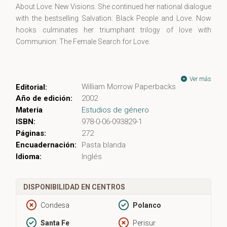
About Love: New Visions. She continued her national dialogue
with the bestselling Salvation: Black People and Love. Now
hooks culminates her triumphant trilogy of love with
Communion: The Female Search for Love.
Intimate, revealing, provocative, Communion challenges every
woman to courageously claim the search for love as the
Ver más
William Morrow Paperbacks
Editorial:
heroic journey we must all choose to be truly free. In her
Año de edición:
2002
trademark commanding and lucid language, hooks explores
Materia
Estudios de género
the ways ideas about women and love were changed by the
ISBN:
978-0-06-093829-1
feminist movement, by women's full participation in the
Páginas:
272
workforce, and by the culture of self-help, and reveals how
Encuadernación:
Pasta blanda
women of all ages can bring love into every aspect of their
Idioma:
Inglés
lives, for all the years of their lives.
Communion is the heart-to-heart talk every woman -- mother,
DISPONIBILIDAD EN CENTROS
daughter, friend, and lover -- needs to have.
Condesa
Polanco
Santa Fe
Perisur