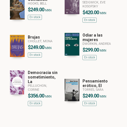
SEDGWICK, EVE
HOOKS, BELL
KOSOFSKY
$249.00
MXN
$420.00
MXN
En stock
En stock
Odiar a las
Brujas
mujeres
CHOLLET, MONA
DWORKIN, ANDREA
$249.00
MXN
$299.00
MXN
En stock
En stock
Democracia sin
sometimiento,
Pensamiento
La
erótico, El
PELLUCHON,
CORINE
TORRES, SARA
$356.00
$249.00
MXN
MXN
En stock
En stock