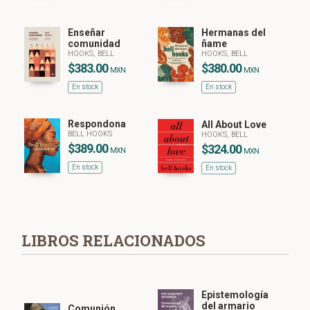
Enseñar
Hermanas del
comunidad
ñame
HOOKS, BELL
HOOKS, BELL
$383.00
$380.00
MXN
MXN
En stock
En stock
Respondona
All About Love
BELL HOOKS
HOOKS, BELL
$389.00
$324.00
MXN
MXN
En stock
En stock
LIBROS RELACIONADOS
Epistemología
del armario
Comunión