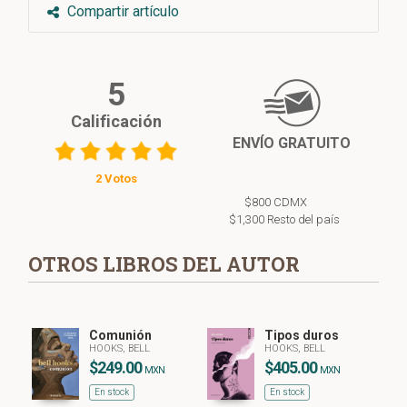
Compartir artículo
5
Calificación
ENVÍO GRATUITO
2 Votos
$800 CDMX
$1,300 Resto del país
OTROS LIBROS DEL AUTOR
Comunión
Tipos duros
HOOKS, BELL
HOOKS, BELL
$249.00
$405.00
MXN
MXN
En stock
En stock