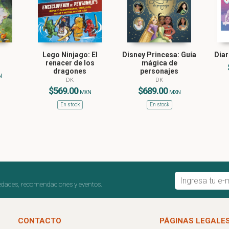
Lego Ninjago: El
Disney Princesa: Guía
Diar
renacer de los
mágica de
dragones
personajes
N
DK
DK
$569.00
$689.00
MXN
MXN
En stock
En stock
edades, recomendaciones y eventos.
CONTACTO
PÁGINAS LEGALE