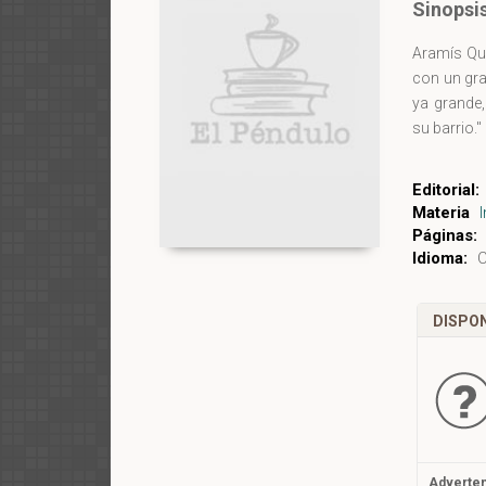
Sinopsi
Aramís Qui
con un gra
ya grande,
su barrio."
Editorial:
Materia
I
Páginas:
Idioma:
C
DISPON
Adverten