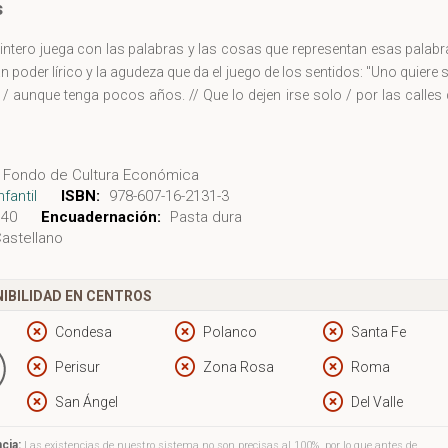
s
ntero juega con las palabras y las cosas que representan esas palabr
n poder lírico y la agudeza que da el juego de los sentidos: "Uno quiere 
 / aunque tenga pocos años. // Que lo dejen irse solo / por las calles
Fondo de Cultura Económica
nfantil
ISBN:
978-607-16-2131-3
40
Encuadernación:
Pasta dura
astellano
IBILIDAD EN CENTROS
Condesa
Polanco
Santa Fe
Perisur
Zona Rosa
Roma
San Ángel
Del Valle
cia:
Las existencias de nuestro sistema no son precisas al 100%, por lo que antes de