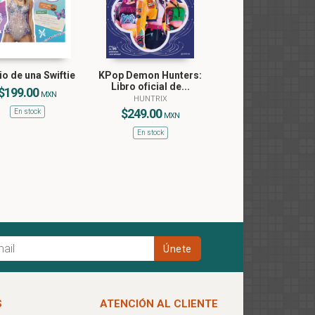
io de una Swiftie
KPop Demon Hunters:
Libro oficial de...
$199.00
MXN
HUNTRIX
$249.00
En stock
MXN
En stock
S
ATENCIÓN AL CLIENTE