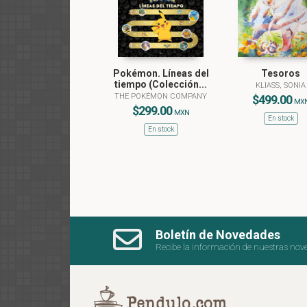
Pokémon. Líneas del
Tesoros
tiempo (Colección...
KLIASS, SONIA
THE POKÉMON COMPANY
$499.00
MX
$299.00
MXN
En stock
En stock
Boletín de Novedades
Recibe la información de nuestras nov