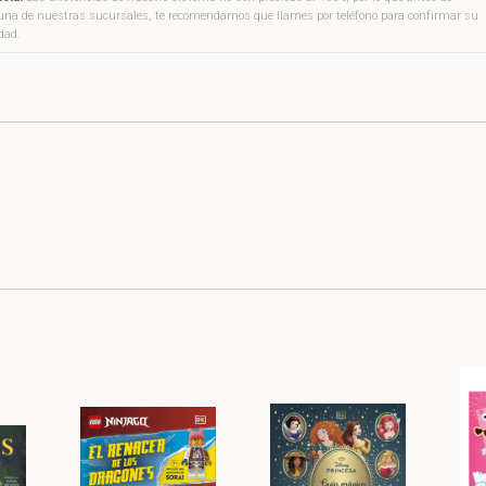
a una de nuestras sucursales, te recomendamos que llames por teléfono para confirmar su
idad.