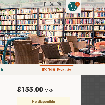
0
ea
Ingresa
| Regístrate
$155.00
MXN
No disponible