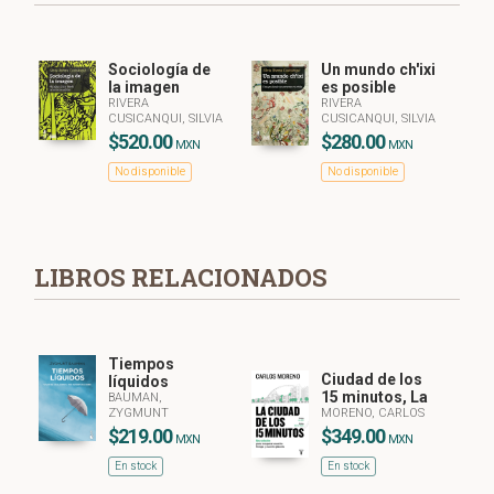
Sociología de
Un mundo ch'ixi
la imagen
es posible
RIVERA
RIVERA
CUSICANQUI, SILVIA
CUSICANQUI, SILVIA
$520.00
$280.00
MXN
MXN
No disponible
No disponible
LIBROS RELACIONADOS
Tiempos
Ciudad de los
líquidos
15 minutos, La
BAUMAN,
ZYGMUNT
MORENO, CARLOS
$219.00
$349.00
MXN
MXN
En stock
En stock