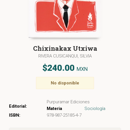
Chixinakax Utxiwa
RIVERA CUSICANQUI, SILVIA
$240.00
MXN
No disponible
Purpuramar Ediciones
Editorial:
Materia
Sociología
ISBN:
978-987-25185-4-7