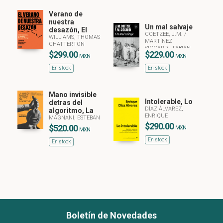
Verano de
nuestra
Un mal salvaje
desazón, El
COETZEE, J.M.
/
WILLIAMS, THOMAS
MARTÍNEZ
CHATTERTON
SICCARDI, FABIÁN
$299.00
$229.00
MXN
MXN
En stock
En stock
Mano invisible
Intolerable, Lo
detras del
DÍAZ ÁLVAREZ,
algoritmo, La
ENRIQUE
MAGNANI, ESTEBAN
$290.00
$520.00
MXN
MXN
En stock
En stock
Boletín de Novedades