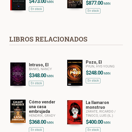
$473.00
$877.00
MXN
MXN
En stock
En stock
LIBROS RELACIONADOS
Pozo, El
Intruso, El
PYUN, HYE-YOUNG
BANKS, NANCY
$248.00
MXN
$348.00
MXN
En stock
En stock
Cómo vender
La llamaron
una casa
monstruo
embrujada
ZÁRATE, RICARDO
/
HENDRIX, GRADY
TINOCO, LUIS (IL.)
$368.00
$400.00
MXN
MXN
En stock
En stock