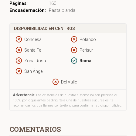
Páginas:
160
Encuadernación:
Pasta blanda
DISPONIBILIDAD EN CENTROS
Condesa
Polanco
Santa Fe
Perisur
Zona Rosa
Roma
San Ángel
Del Valle
Advertencia:
Las existencias de nuestro sistema no son precisas al
100%, por lo que antes de dirigirte a una de nuestras sucursales, te
recomendamos que llames por teléfono para confirmar su disponibilidad.
COMENTARIOS