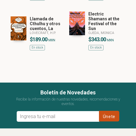
Electric
Llamada de
Shamans at the
Cthulhu y otros
Festival of the
cuentos, La
Sun
LOVECRAFT, H.P.
OJEDA, MONICA
$189.00
$343.00
MXN
MXN
En stock
En stock
Boletín de Novedades
Recibe la información de nuestras novedades, recomendaciones y
eventos.