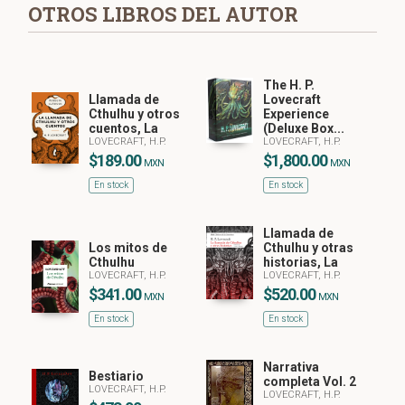
OTROS LIBROS DEL AUTOR
The H. P.
Llamada de
Lovecraft
Cthulhu y otros
Experience
cuentos, La
(Deluxe Box...
LOVECRAFT, H.P.
LOVECRAFT, H.P.
$189.00
$1,800.00
MXN
MXN
En stock
En stock
Llamada de
Los mitos de
Cthulhu y otras
Cthulhu
historias, La
LOVECRAFT, H.P.
LOVECRAFT, H.P.
$341.00
$520.00
MXN
MXN
En stock
En stock
Narrativa
Bestiario
completa Vol. 2
LOVECRAFT, H.P.
LOVECRAFT, H.P.