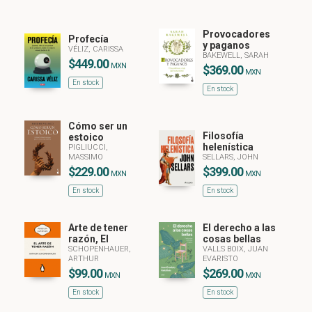
Provocadores
Profecía
y paganos
VÉLIZ, CARISSA
BAKEWELL, SARAH
$449.00
MXN
$369.00
MXN
En stock
En stock
Cómo ser un
Filosofía
estoico
helenística
PIGLIUCCI,
MASSIMO
SELLARS, JOHN
$229.00
$399.00
MXN
MXN
En stock
En stock
Arte de tener
El derecho a las
razón, El
cosas bellas
SCHOPENHAUER,
VALLS BOIX, JUAN
ARTHUR
EVARISTO
$99.00
$269.00
MXN
MXN
En stock
En stock