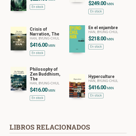
$249.00
MXN
En stock
En stock
En el enjambre
Crisis of
HAN, BYUNG-CHUL
Narration, The
$218.00
HAN, BYUNG-CHUL
MXN
$416.00
MXN
En stock
En stock
Philosophy of
Zen Buddhism,
Hyperculture
The
HAN, BYUNG-CHUL
HAN, BYUNG-CHUL
$416.00
MXN
$416.00
MXN
En stock
En stock
LIBROS RELACIONADOS