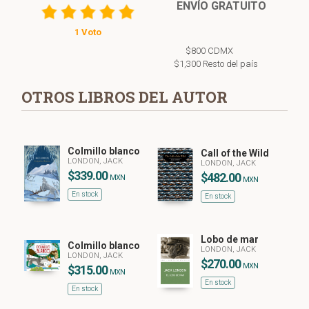
ENVÍO GRATUITO
1 Voto
$800 CDMX
$1,300 Resto del país
OTROS LIBROS DEL AUTOR
Colmillo blanco
Call of the Wild
LONDON, JACK
LONDON, JACK
$339.00
$482.00
MXN
MXN
En stock
En stock
Lobo de mar
Colmillo blanco
LONDON, JACK
LONDON, JACK
$270.00
MXN
$315.00
MXN
En stock
En stock