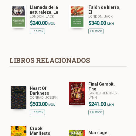
Llamada de la
Talón de hierro,
naturaleza, La
El
LONDON, JACK
LONDON, JACK
$240.00
$340.00
MXN
MXN
En stock
En stock
LIBROS RELACIONADOS
Final Gambit,
Heart Of
The
Darkness
BARNES, JENNIFER
CONRAD, JOSEPH
LYNN
$503.00
$241.00
MXN
MXN
En stock
En stock
Crook
Marriage
Manifesto