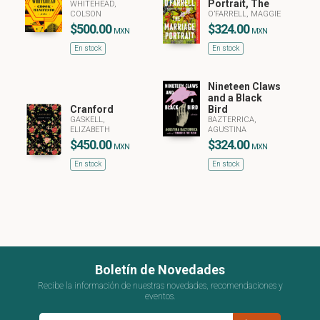
Portrait, The
WHITEHEAD,
COLSON
O’FARRELL, MAGGIE
$500.00
$324.00
MXN
MXN
En stock
En stock
Nineteen Claws
and a Black
Cranford
Bird
GASKELL,
BAZTERRICA,
ELIZABETH
AGUSTINA
$450.00
$324.00
MXN
MXN
En stock
En stock
Boletín de Novedades
Recibe la información de nuestras novedades, recomendaciones y
eventos.