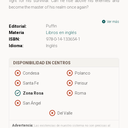
fight for his survivial. Can he rise above his enemies and
become the master of his realm once again?
Ver más
Puffin
Editorial:
Materia
Libros en inglés
ISBN:
978-0-14-133654-1
Idioma:
Inglés
DISPONIBILIDAD EN CENTROS
Condesa
Polanco
Santa Fe
Perisur
Zona Rosa
Roma
San Ángel
Del Valle
Advertencia:
Las existencias de nuestro sistema no son precisas al