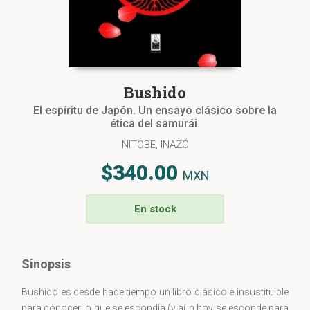
Bushido
El espíritu de Japón. Un ensayo clásico sobre la
ética del samurái.
NITOBE, INAZÓ
$340.00
MXN
En stock
Sinopsis
Bushido es desde hace tiempo un libro clásico e insustituible
para conocer lo que se escondía (y aun hoy se esconde para