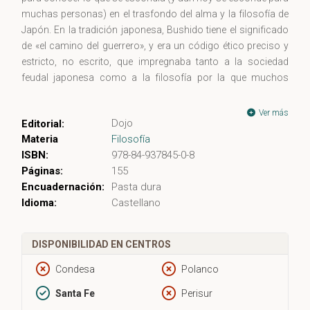
muchas personas) en el trasfondo del alma y la filosofía de
Japón. En la tradición japonesa, Bushido tiene el significado
de «el camino del guerrero», y era un código ético preciso y
estricto, no escrito, que impregnaba tanto a la sociedad
feudal japonesa como a la filosofía por la que muchos
samuráis combatían y entregaban sus vidas. Es a Inazo
Nitobe a quien le cupo la extraordinaria labor de recopilar «el
Ver más
Dojo
Editorial:
camino del guerrero» y de darlo a conocer tanto en Japón
Materia
Filosofía
como, principalmente, en el mundo occidental. Cómo ha sido
ISBN:
978-84-937845-0-8
posible la aceptación y la fama universal de esta obra? Quizá
Páginas:
155
porque proporciona una interpretación moderna y accesible
Encuadernación:
Pasta dura
al mundo occidental respecto a las raíces históricas y
Idioma:
Castellano
culturales de la tradición japonesa, lo cual era un campo
ciertamente desconocido para la inmensa mayoría de la
población occidental hasta tiempos recientes.
DISPONIBILIDAD EN CENTROS
Condesa
Polanco
Santa Fe
Perisur