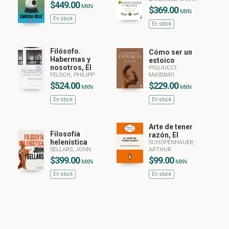
$449.00
MXN
$369.00
MXN
En stock
En stock
Filósofo.
Cómo ser un
Habermas y
estoico
nosotros, El
PIGLIUCCI,
FELSCH, PHILIPP
MASSIMO
$524.00
$229.00
MXN
MXN
En stock
En stock
Arte de tener
Filosofía
razón, El
helenística
SCHOPENHAUER,
SELLARS, JOHN
ARTHUR
$399.00
$99.00
MXN
MXN
En stock
En stock