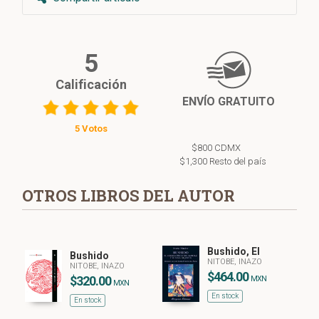
5
Calificación
ENVÍO GRATUITO
5 Votos
$800 CDMX
$1,300 Resto del país
OTROS LIBROS DEL AUTOR
Bushido, El
Bushido
NITOBE, INAZO
NITOBE, INAZO
$464.00
$320.00
MXN
MXN
En stock
En stock