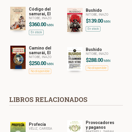
Código del
Bushido
samurai, El
NITOBE, INAZO
NITOBE, INAZO
$139.00
MXN
$360.00
MXN
En stock
En stock
Camino del
Bushido
samurái, El
NITOBE, INAZO
NITOBE, INAZO
$288.00
MXN
$250.00
MXN
No disponible
No disponible
LIBROS RELACIONADOS
Provocadores
Profecía
y paganos
VÉLIZ, CARISSA
BAKEWELL, SARAH