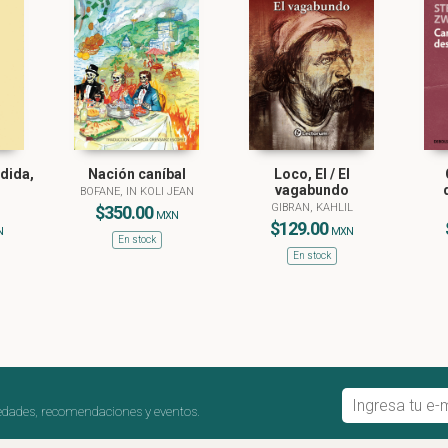
dida,
Nación caníbal
Loco, El / El
vagabundo
BOFANE, IN KOLI JEAN
GIBRAN, KAHLIL
$350.00
MXN
$129.00
N
MXN
En stock
En stock
edades, recomendaciones y eventos.