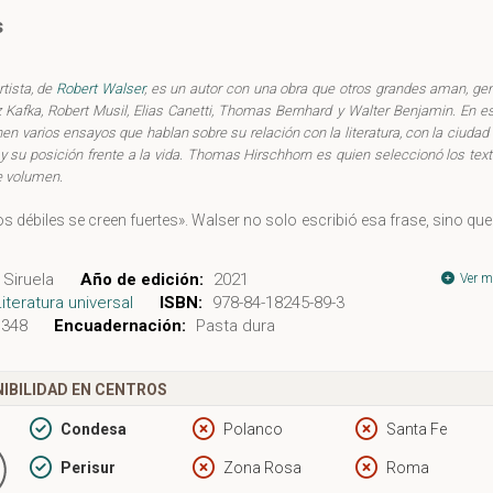
s
rtista, de
Robert Walser
, es un autor con una obra que otros grandes aman, ge
Kafka, Robert Musil, Elias Canetti, Thomas Bernhard y Walter Benjamin. En e
nen varios ensayos que hablan sobre su relación con la literatura, con la ciudad
ó y su posición frente a la vida. Thomas Hirschhorn es quien seleccionó los tex
e volumen.
s débiles se creen fuertes». Walser no solo escribió esa frase, sino que
 vivió de manera rebelde y con regocijo, sin duda como una forma 
a en el fracaso y, sin duda, rebelándose también contra el éxito. No te
Siruela
Año de edición:
2021
Ver m
s sinónimo de ser una víctima, fracasar puede ser un acto heroico. Rob
Literatura universal
ISBN:
978-84-18245-89-3
 un héroe. En su radicalismo y su disposición a pagar el precio de 
348
Encuadernación:
Pasta dura
 un ejemplo para todo artista, todo filósofo, todo escritor.
IBILIDAD EN CENTROS
o
Condesa
Polanco
Santa Fe
Perisur
Zona Rosa
Roma