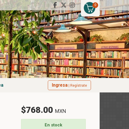
0
ea
Ingresa
| Regístrate
$768.00
MXN
En stock