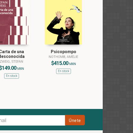
Carta de una
Psicopompo
desconocida
NOTHOMB, AMÉLIE
ZWEIG, STEFAN
$415.00
MXN
$149.00
MXN
En stock
En stock