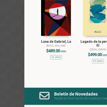
Luna de Gabriel, La
Legado de la per
El
BOYD, WILLIAM
DESAI, KIRAN
$489.00
MXN
$499.00
MX
En stock
En stock
Boletín de Novedades
Recibe la información de nuestras nov