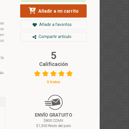
Añadir a mi carrito
nte
Añadir a favoritos
ste
 en
Compartir artículo
tos
5
 la
Calificación
de
ner
ás
ert
5 Votos
su
ENVÍO GRATUITO
$800 CDMX
$1,300 Resto del país