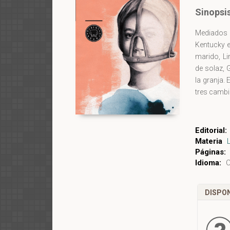
Sinopsi
Mediados d
Kentucky e
marido, Li
de solaz, 
la granja.
tres cambi
"La benévo
esa época 
Editorial:
con la que
Materia
una venga
Páginas:
Idioma:
C
Ganadora 
benévola" 
DISPON
tiempo que
de la inte
su crueldad