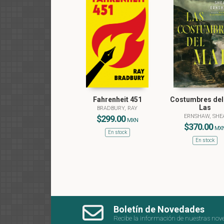
Fahrenheit 451
Costumbres del
Las
BRADBURY, RAY
ERNSHAW, SHE
$299.00
MXN
$370.00
MX
En stock
En stock
Boletín de Novedades
Recibe la información de nuestras nov