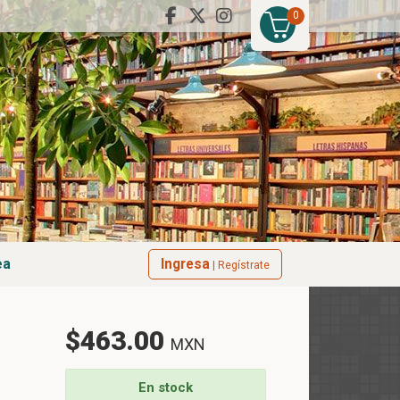
0
ea
Ingresa
| Regístrate
$463.00
MXN
En stock