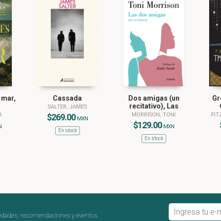
 mar,
Cassada
Dos amigas (un
Gr
recitativo), Las
SALTER, JAMES
A
MORRISON, TONI
FIT
$269.00
MXN
$129.00
N
MXN
En stock
En stock
edades, recomendaciones y eventos.