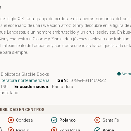
s
el siglo XIX. Una granja de cerdos en las tierras sombrías del sur 
s el escenario de una revelación atroz: Ginny descubre en la figura de
nus Lancaster, a un hombre embrutecido y un cruel esclavista. En bus
Ginny encuentra a Cleome y Zinnia, dos jóvenes esclavas que trabajan
 El fallecimiento de Lancaster y sus consecuencias harán que la vida de 
e para siempre.
la" es una novela histórica porque está ambientada en otra época, pe
no deja de ser la nuestra. Y aunque sus páginas recogen la perversid
Biblioteca Blackie Books
Ver m
 el maltrato dibuja sus círculos, tampoco es ésta la sencilla historia
Literatura norteamericana
ISBN:
978-84-941409-5-2
nza.
190
Encuadernación:
Pasta dura
astellano
del Premio Anisfield-Wolf y finalista del Pen/Faulkner en 2013, "
pone en tela de juicio todo tipo de convenciones sobre la esclavitud,
IBILIDAD EN CENTROS
 da cuenta, con una prosa tan sugerente como alejada del espectácul
nsidad emocional de unos seres que exceden lo que se tiene por human
Condesa
Polanco
Santa Fe
, su sufrimiento, su delirio.
Perisur
Zona Rosa
Roma