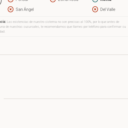
enévola» aquí es otra manera de llamar a las Furias de la mitolog
San Ángel
Del Valle
osas de la venganza que en esta narración son, más bien, un acciden
oria. El accidente de nacer mujeres o esclavas; víctimas convertidas
cia:
Las existencias de nuestro sistema no son precisas al 100%, por lo que antes de
a una de nuestras sucursales, te recomendamos que llames por teléfono para confirmar su
 La circunstancia de hacerse de pronto con un resto de poder que, s
idad.
unca traerá la redención.