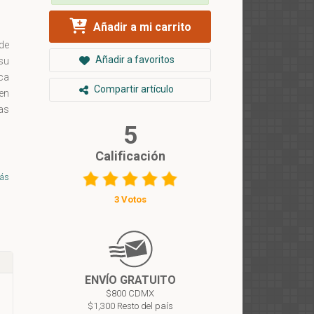
Añadir a mi carrito
de
Añadir a favoritos
 su
ca
Compartir artículo
 en
las
5
Calificación
ro
ad
ás
 de
3 Votos
La
 al
o,
ENVÍO GRATUITO
o;
$800 CDMX
$1,300 Resto del país