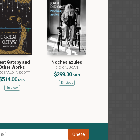
eat Gatsby and
Noches azules
Other Works
DIDION, JOAN
ZGERALD, F. SCOTT
$299.00
MXN
$514.00
MXN
En stock
En stock