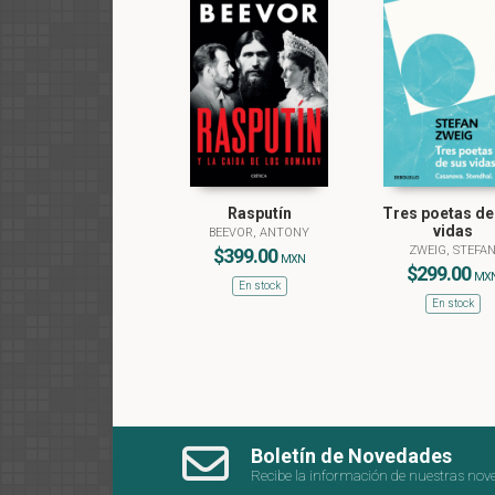
pueden eje
Rasputín
Tres poetas de
vidas
BEEVOR, ANTONY
ZWEIG, STEFA
$399.00
MXN
$299.00
MX
En stock
En stock
Boletín de Novedades
Recibe la información de nuestras nov