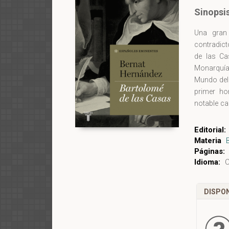
Sinopsi
Una gran 
contradict
de las Ca
Monarquía
Mundo del 
primer ho
notable ca
Bartolomé
Indias. A
Editorial:
dimension
Materia
trayector
Páginas:
Idioma:
C
conquista
Auténtico 
más decisi
DISPON
americano
desenlace
enorme, f