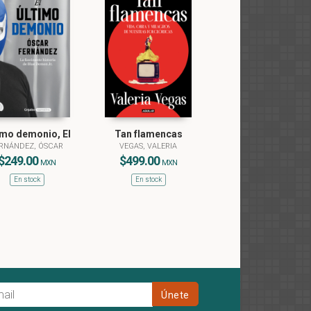
imo demonio, El
Tan flamencas
RNÁNDEZ, ÓSCAR
VEGAS, VALERIA
$249.00
$499.00
MXN
MXN
En stock
En stock