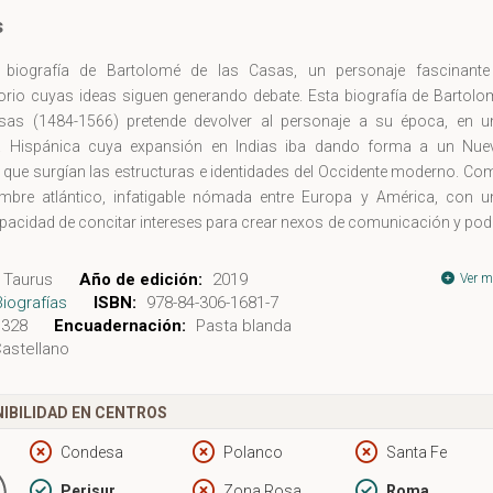
s
biografía de Bartolomé de las Casas, un personaje fascinante
orio cuyas ideas siguen generando debate. Esta biografía de Bartolo
sas (1484-1566) pretende devolver al personaje a su época, en u
 Hispánica cuya expansión en Indias iba dando forma a un Nue
que surgían las estructuras e identidades del Occidente moderno. Co
mbre atlántico, infatigable nómada entre Europa y América, con u
pacidad de concitar intereses para crear nexos de comunicación y pod
 de las Casas protagonizó episodios fundamentales del siglo XVI 
 partir de una interpretación de la conquista que contempla s
Taurus
Año de edición:
2019
Ver m
es simultáneas de destrucción y de formación de ese Nuevo Mundo, 
Biografías
ISBN:
978-84-306-1681-7
ia de Bartolomé de las Casas encarnó las contradicciones de much
328
Encuadernación:
Pasta blanda
astellano
dores, que han suscitado polémicas valoraciones sobre su figur
animal político, desde las filas de la orden dominica y en los entor
vos de poder real, impulsó una legislación protectora de los indígen
IBILIDAD EN CENTROS
s, aunque sus iniciativas de poblamiento y evangelización tuvier
s más ambiguos. Ese activismo se conjugó con un perfil intelectu
Condesa
Polanco
Santa Fe
orjado en la escuela de pensamiento hispánico moderno, con crónicas
Perisur
Zona Rosa
Roma