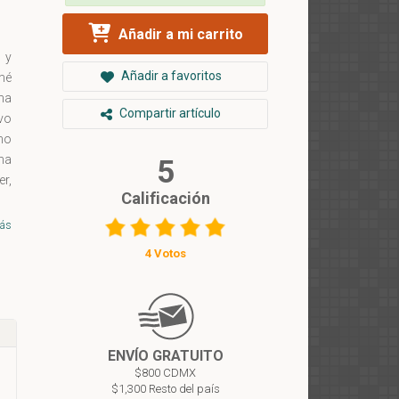
Añadir a mi carrito
 y
Añadir a favoritos
mé
na
Compartir artículo
vo
mo
na
5
er,
Calificación
en
us
ás
la
4 Votos
os
a.
nos
as
on
ENVÍO GRATUITO
al
$800 CDMX
 y
$1,300 Resto del país