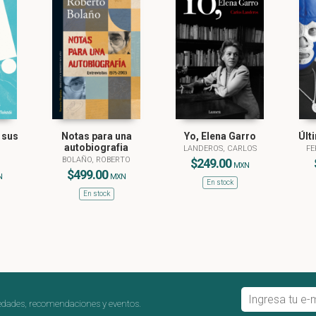
rcer una influencia vertebradora en la sociedad actual.
 sus
Notas para una
Yo, Elena Garro
Últ
autobiografia
LANDEROS, CARLOS
FE
N
BOLAÑO, ROBERTO
$249.00
MXN
$499.00
N
MXN
En stock
En stock
edades, recomendaciones y eventos.