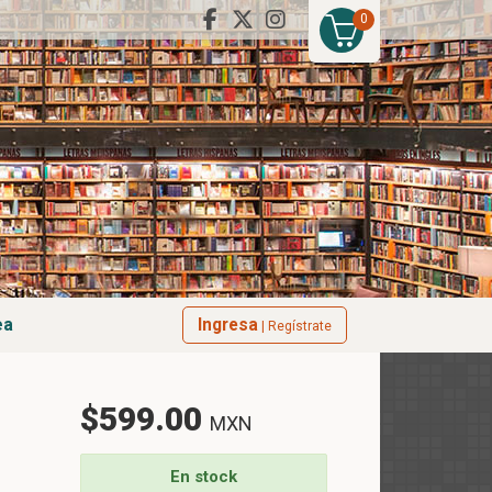
0
ea
Ingresa
| Regístrate
$599.00
MXN
En stock