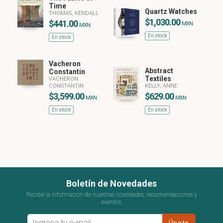
Time
Quartz Watches
THOMAS, KENDALL
$1,030.00
$441.00
MXN
MXN
En stock
En stock
Vacheron
Abstract
Constantin
Textiles
VACHERON
CONSTANTIN
KELLY, ANNE
$3,599.00
$629.00
MXN
MXN
En stock
En stock
Boletín de Novedades
Recibe la información de nuestras novedades, recomendaciones y
eventos.