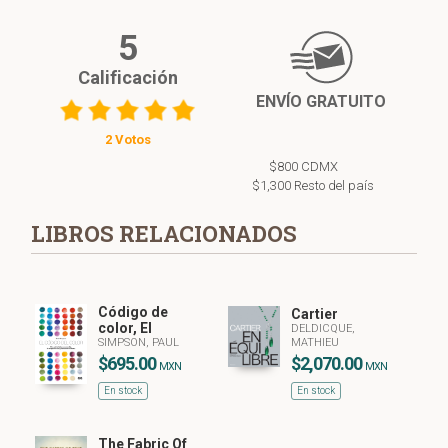
5
Calificación
ENVÍO GRATUITO
2 Votos
$800 CDMX
$1,300 Resto del país
LIBROS RELACIONADOS
Código de
Cartier
color, El
DELDICQUE,
SIMPSON, PAUL
MATHIEU
$695.00
$2,070.00
MXN
MXN
En stock
En stock
The Fabric Of