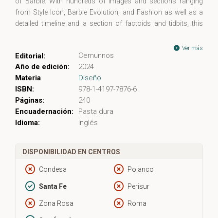
of Barbie. With hundreds of images and sections ranging
from Style Icon, Barbie Evolution, and Fashion as well as a
detailed timeline and a section of factoids and tidbits, this
gorgeous book will please Barbie aficionados while also
rewarding casual fans.
Ver más
Cernunnos
Editorial:
Año de edición:
2024
Pop icon, fashion muse, and role model Barbara Millicent
Materia
Diseño
Roberts—known to the world simply as “Barbie”—continues
ISBN:
978-1-4197-7876-6
to fascinate generations worldwide. Since her introduction in
Páginas:
240
1959, she has constantly evolved to embrace the changing
Encuadernación:
Pasta dura
times, becoming increasingly inclusive and representative of
Idioma:
Inglés
women today.
Barbie: The Celebration of an Icon
charmingly explores the
DISPONIBILIDAD EN CENTROS
social and aesthetic trends that Barbie has embodied from
the 1950s to present day in areas including fashion, society,
Condesa
Polanco
art, and costume.
Santa Fe
Perisur
Zona Rosa
Roma