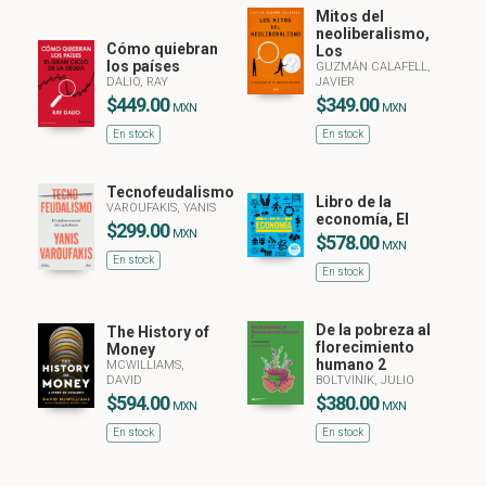
Mitos del
neoliberalismo,
Cómo quiebran
Los
los países
GUZMÁN CALAFELL,
DALIO, RAY
JAVIER
$449.00
$349.00
MXN
MXN
En stock
En stock
Tecnofeudalismo
Libro de la
VAROUFAKIS, YANIS
economía, El
$299.00
MXN
$578.00
MXN
En stock
En stock
De la pobreza al
The History of
florecimiento
Money
humano 2
MCWILLIAMS,
DAVID
BOLTVINIK, JULIO
$594.00
$380.00
MXN
MXN
En stock
En stock