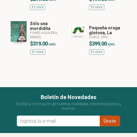
En stock
En stock
Sólo una
Pequeña oruga
mordidita
glotona, La
FUNES AGUILERA,
ISMAEL
CARLE, ERIC
$319.00
$399.00
MXN
MXN
En stock
En stock
Boletín de Novedades
Recibe la información de nuestras novedades, recomendaciones y
eventos.