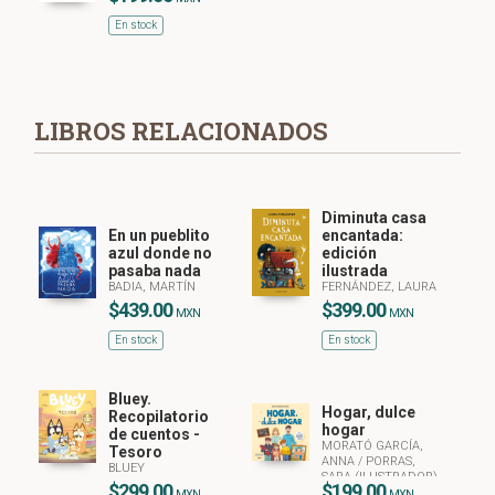
En stock
LIBROS RELACIONADOS
Diminuta casa
En un pueblito
encantada:
azul donde no
edición
pasaba nada
ilustrada
BADIA, MARTÍN
FERNÁNDEZ, LAURA
$439.00
$399.00
MXN
MXN
En stock
En stock
Bluey.
Hogar, dulce
Recopilatorio
hogar
de cuentos -
MORATÓ GARCÍA,
Tesoro
ANNA
/
PORRAS,
BLUEY
SARA (ILUSTRADOR)
$299.00
$199.00
MXN
MXN