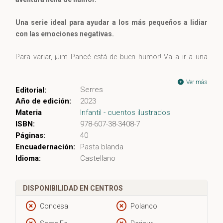
Una serie ideal para ayudar a los más pequeños a lidiar
con las emociones negativas.
Para variar, ¡Jim Pancé está de buen humor! Va a ir a una
fiesta de pijamas en casa de sus padres y le acompañará
Norman. A Jim no podía hacerle más ilusión todo lo que ha
Ver más
Serres
Editorial:
planeado su familia: irán a buscar termitas, pescarán
Año de edición:
2023
mangos y contarán historias de terror. ¡Jim se muere de
Materia
Infantil - cuentos ilustrados
ganas de pasarse TODA LA NOCHE DESPIERTO!
ISBN:
978-607-38-3408-7
Páginas:
40
Pero ¿qué pasa cuando aparece su hermano «pequeño»?
Encuadernación:
Pasta blanda
Idioma:
Castellano
DISPONIBILIDAD EN CENTROS
Condesa
Polanco