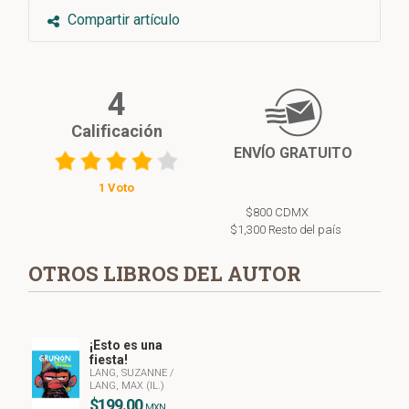
Compartir artículo
4
Calificación
ENVÍO GRATUITO
1 Voto
$800 CDMX
$1,300 Resto del país
OTROS LIBROS DEL AUTOR
¡Esto es una
fiesta!
LANG, SUZANNE
/
LANG, MAX (IL.)
$199.00
MXN