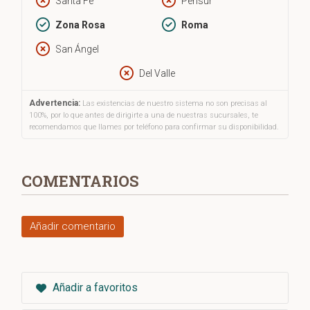
Santa Fe
Perisur
Zona Rosa
Roma
San Ángel
Del Valle
Advertencia:
Las existencias de nuestro sistema no son precisas al
100%, por lo que antes de dirigirte a una de nuestras sucursales, te
recomendamos que llames por teléfono para confirmar su disponibilidad.
COMENTARIOS
Añadir comentario
Añadir a favoritos