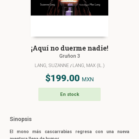
¡Aquí no duerme nadie!
Gruñon 3
LANG, SUZANNE
LANG, MAX (IL.)
/
$199.00
MXN
En stock
Sinopsis
El mono más cascarrabias regresa con una nueva
aventura llena de humor.