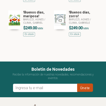
!Buenos días,
!Buenos días,
mariposa!
zorro!
BARUZZI, AGNES
/
BARUZZI, AGNES
/
CLIMA, GABRIEL
CLIMA, GABRIELE
$249.00
$249.00
MXN
MXN
En stock
En stock
Boletín de Novedades
Recibe la información de nuestras novedades, recomendaciones y
eventos.