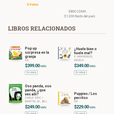
3 Votos
$800 CDMX
$1,300 Resto del país
LIBROS RELACIONADOS
Pop up
¿Huele bien o
sorpresa en la
huele mal?
granja
P. ARRHENIUS,
DK
INGELA
$399.00
$349.00
MXN
MXN
En stock
En stock
Oso panda, oso
panda, ¿que
Puppies / Los
ves allí?
perritos
CARLE, ERIC
/
MARTIN JR., BILL
DK
$249.00
$229.00
MXN
MXN
En stock
En stock