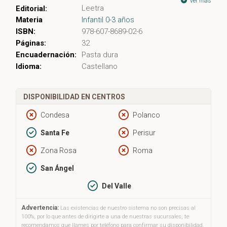
Ver más
Leetra
Editorial:
Materia
Infantil 0-3 años
ISBN:
978-607-8689-02-6
Páginas:
32
Encuadernación:
Pasta dura
Idioma:
Castellano
DISPONIBILIDAD EN CENTROS
Condesa
Polanco
Santa Fe
Perisur
Zona Rosa
Roma
San Ángel
Del Valle
Advertencia:
Las existencias de nuestro sistema no son precisas al
100%, por lo que antes de dirigirte a una de nuestras sucursales, te
recomendamos que llames por teléfono para confirmar su disponibilidad.