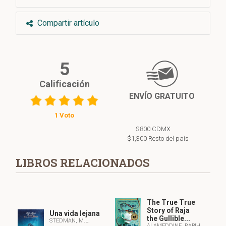
Compartir artículo
5
Calificación
ENVÍO GRATUITO
1 Voto
$800 CDMX
$1,300 Resto del país
LIBROS RELACIONADOS
The True True
Story of Raja
Una vida lejana
the Gullible...
STEDMAN, M.L.
ALAMEDDINE, RABIH