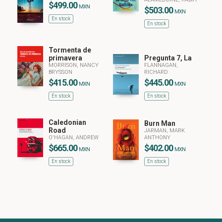
$499.00
MXN
$503.00
MXN
En stock
En stock
Tormenta de
primavera
Pregunta 7, La
MORRISON, NANCY
FLANNAGAN,
BRYSSON
RICHARD
$415.00
$445.00
MXN
MXN
En stock
En stock
Caledonian
Burn Man
Road
JARMAN, MARK
O'HAGAN, ANDREW
ANTHONY
$665.00
$402.00
MXN
MXN
En stock
En stock