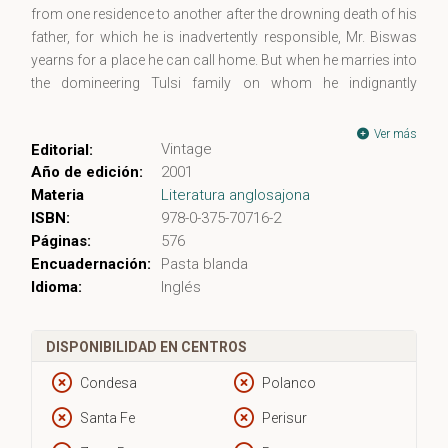
from one residence to another after the drowning death of his
father, for which he is inadvertently responsible, Mr. Biswas
yearns for a place he can call home. But when he marries into
the domineering Tulsi family on whom he indignantly
becomes dependent, Mr. Biswas embarks on an arduous–
and endless–struggle to weaken their hold over him and
Ver más
Vintage
Editorial:
purchase a house of his own. A heartrending, dark comedy
Año de edición:
2001
of manners, A House for Mr. Biswas masterfully evokes a
Materia
Literatura anglosajona
man’s quest for autonomy against an emblematic post-
ISBN:
978-0-375-70716-2
colonial canvas.
Páginas:
576
Encuadernación:
Pasta blanda
Idioma:
Inglés
DISPONIBILIDAD EN CENTROS
Condesa
Polanco
Santa Fe
Perisur