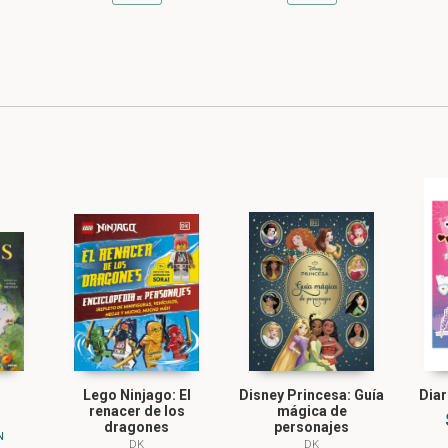
Lego Ninjago: El
Disney Princesa: Guía
Diar
renacer de los
mágica de
dragones
personajes
N
DK
DK