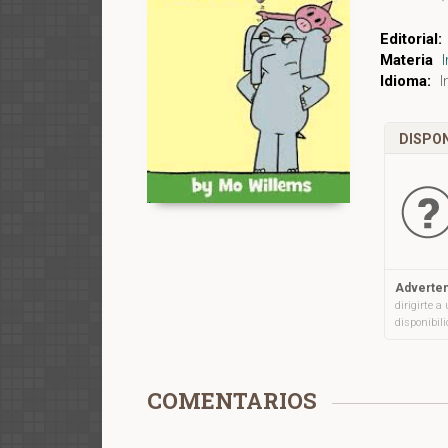
Editorial:
Materia
I
Idioma:
I
DISPON
Adverten
dirigirte 
disponibil
COMENTARIOS