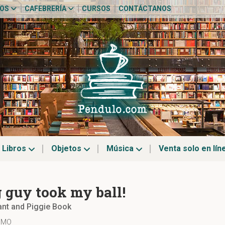
TOS
CAFEBRERÍA
CURSOS
CONTÁCTANOS
Libros
Objetos
Música
Venta solo en lín
g guy took my ball!
ant and Piggie Book
 MO