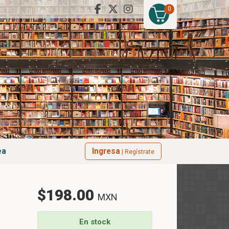
0
ea
Ingresa
| Regístrate
$198.00
MXN
En stock