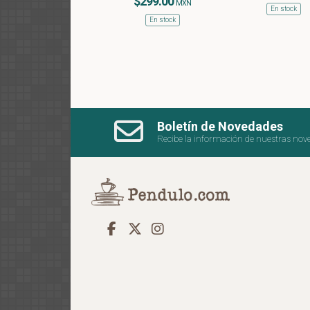
$299.00
MXN
En stock
En stock
Boletín de Novedades
Recibe la información de nuestras nov