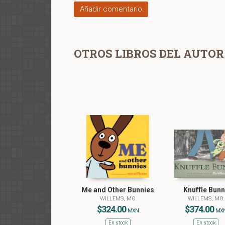
Añadir comentario
OTROS LIBROS DEL AUTOR
Me and Other Bunnies
Knuffle Bunn
WILLEMS, MO
WILLEMS, MO
$324.00
$374.00
MXN
MX
En stock
En stock