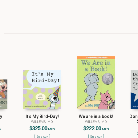
y
It's My Bird-Day!
We are in a book!
Don'
WILLEMS, MO
WILLEMS, MO
$325.00
$222.00
N
MXN
MXN
En stock
En stock