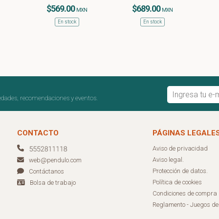
$569.00
$689.00
MXN
MXN
En stock
En stock
edades, recomendaciones y eventos.
CONTACTO
PÁGINAS LEGALE
Aviso de privacidad
Aviso legal.
web@pendulo.com
Protección de datos.
Contáctanos
Política de cookies
Bolsa de trabajo
Condiciones de compra
Reglamento - Juegos d