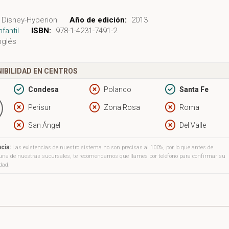
Disney-Hyperion
Año de edición:
2013
nfantil
ISBN:
978-1-4231-7491-2
nglés
IBILIDAD EN CENTROS
Condesa
Polanco
Santa Fe
Perisur
Zona Rosa
Roma
San Ángel
Del Valle
cia:
Las existencias de nuestro sistema no son precisas al 100%, por lo que antes de
a una de nuestras sucursales, te recomendamos que llames por teléfono para confirmar su
idad.