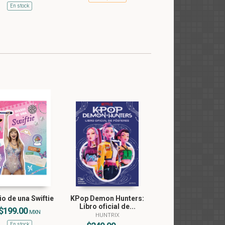
En stock
io de una Swiftie
KPop Demon Hunters:
Libro oficial de...
$199.00
MXN
HUNTRIX
En stock