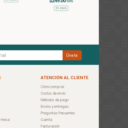
$249.00
MXN
En stock
S
ATENCIÓN AL CLIENTE
Cómo comprar
Costos de envío
Métodos de pago
Envíos y entregas
Preguntas frecuentes
e mesa
Cuenta
Facturación