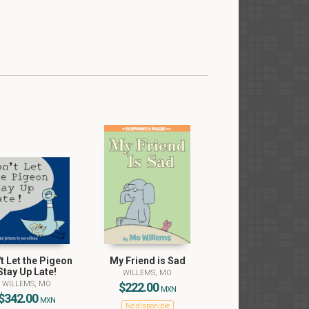
t Let the Pigeon
My Friend is Sad
Stay Up Late!
WILLEMS, MO
WILLEMS, MO
$222.00
MXN
$342.00
MXN
No disponible