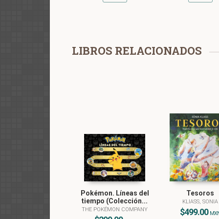
LIBROS RELACIONADOS
Pokémon. Líneas del
Tesoros
tiempo (Colección...
KLIASS, SONIA
THE POKÉMON COMPANY
$499.00
MX