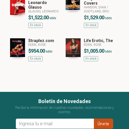
Leonardo
Covers
Glauso
HANSON, DIAN
/
GLAUSO, LEONARDO
GODTLAND, ERIC
$1,522.00
$1,529.00
MXN
MXN
En stock
En stock
Straplez.com
Life Erotic, The
EDEN, ROSE
EDEN, ROSE
$954.00
$1,005.00
MXN
MXN
En stock
En stock
Boletín de Novedades
Recibe la información de nuestras novedades, recomendaciones y
eventos.