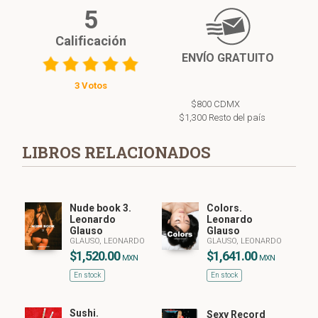
5
Calificación
ENVÍO GRATUITO
3 Votos
$800 CDMX
$1,300 Resto del país
LIBROS RELACIONADOS
Nude book 3.
Colors.
Leonardo
Leonardo
Glauso
Glauso
GLAUSO, LEONARDO
GLAUSO, LEONARDO
$1,520.00
$1,641.00
MXN
MXN
En stock
En stock
Sushi.
Sexy Record