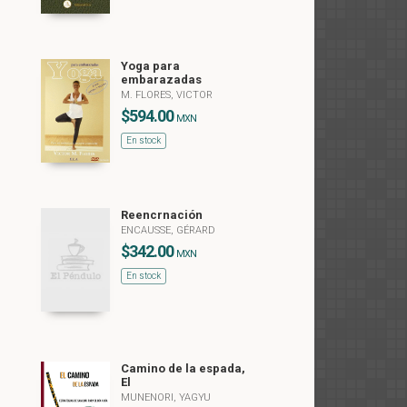
Yoga para
embarazadas
M. FLORES, VICTOR
$594.00
MXN
En stock
Reencrnación
ENCAUSSE, GÉRARD
$342.00
MXN
En stock
Camino de la espada,
El
MUNENORI, YAGYU