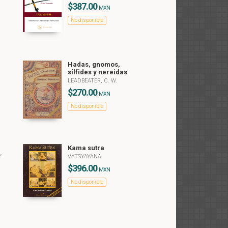
$387.00
MXN
No disponible
Hadas, gnomos,
sílfides y nereidas
LEADBEATER, C. W.
$270.00
MXN
No disponible
Kama sutra
Y.
VATSYAYANA
$396.00
MXN
No disponible