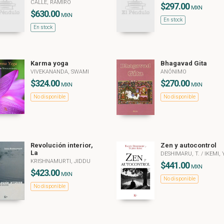
CALLE, RAMIRO
$297.00
MXN
$630.00
MXN
En stock
En stock
Karma yoga
Bhagavad Gita
VIVEKANANDA, SWAMI
ANÓNIMO
$324.00
$270.00
MXN
MXN
No disponible
No disponible
Revolución interior,
Zen y autocontrol
La
DESHIMARU, T.
/
IKEMI, 
KRISHNAMURTI, JIDDU
$441.00
MXN
$423.00
MXN
No disponible
No disponible