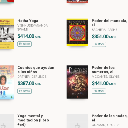
Hatha Yoga
Poder del mandala,
El
VISHNUDEVANANDA,
SWAMI
BAGHERA, RASHE
$414.00
$351.00
MXN
MXN
En stock
En stock
Cuentos que ayudan
Poder de los
a los niños
numeros, el
ORTNER, GERLINDE
MCCANTS, GLYNIS
$387.00
$441.00
MXN
MXN
En stock
En stock
Yoga mental y
Poder de las hadas,
meditacion (libro
el
+cd)
GUZMAN, GEORGE