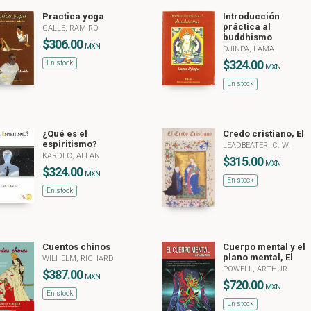
Practica yoga
Introducción
práctica al
CALLE, RAMIRO
buddhismo
$306.00
MXN
DJINPA, LAMA
$324.00
En stock
MXN
En stock
¿Qué es el
Credo cristiano, El
espiritismo?
LEADBEATER, C. W.
KARDEC, ALLAN
$315.00
MXN
$324.00
MXN
En stock
En stock
Cuentos chinos
Cuerpo mental y el
plano mental, El
WILHELM, RICHARD
POWELL, ARTHUR
$387.00
MXN
$720.00
MXN
En stock
En stock