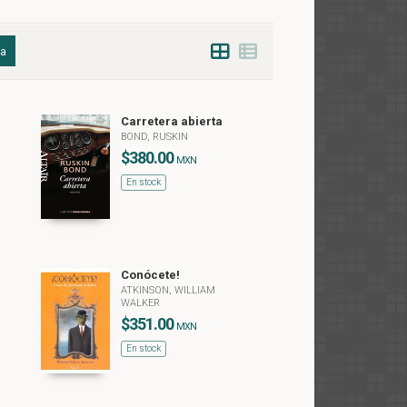
da
Carretera abierta
BOND, RUSKIN
$380.00
MXN
En stock
Conócete!
ATKINSON, WILLIAM
WALKER
$351.00
MXN
En stock