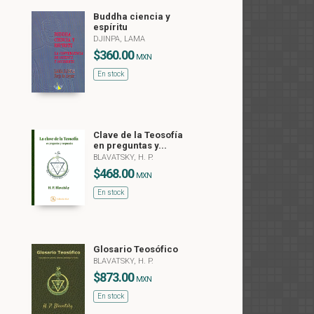
Buddha ciencia y
espíritu
DJINPA, LAMA
$360.00
MXN
En stock
Clave de la Teosofía
en preguntas y...
BLAVATSKY, H. P.
$468.00
MXN
En stock
Glosario Teosófico
BLAVATSKY, H. P.
$873.00
MXN
En stock