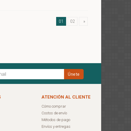
01
02
»
S
ATENCIÓN AL CLIENTE
Cómo comprar
Costos de envío
Métodos de pago
Envíos y entregas