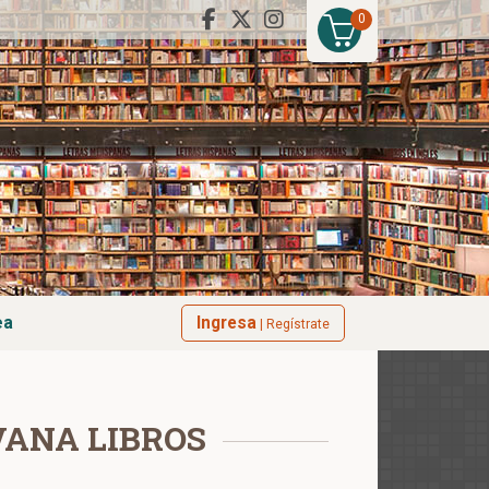
0
ea
Ingresa
| Regístrate
VANA LIBROS