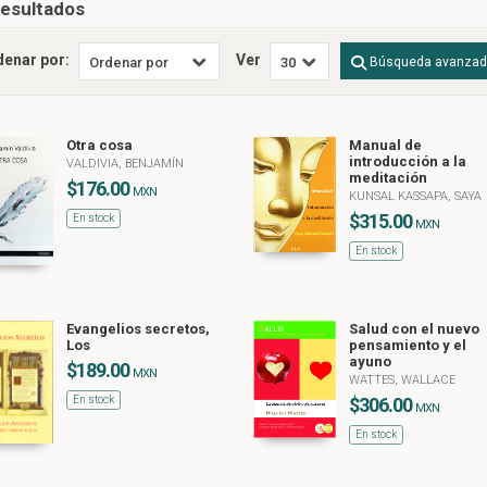
resultados
denar por:
Ver
Búsqueda avanza
Otra cosa
Manual de
introducción a la
VALDIVIA, BENJAMÍN
meditación
$176.00
MXN
KUNSAL KASSAPA, SAYA
$315.00
En stock
MXN
En stock
Evangelios secretos,
Salud con el nuevo
Los
pensamiento y el
ayuno
$189.00
MXN
WATTES, WALLACE
En stock
$306.00
MXN
En stock