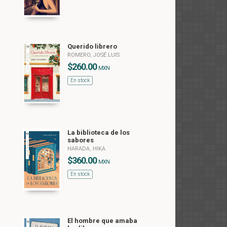
Querido librero
ROMERO, JOSÉ LUIS
$260.00
MXN
En stock
La biblioteca de los
sabores
HARADA, HIKA
$360.00
MXN
En stock
El hombre que amaba