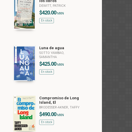
los libros
DEWITT, PATRICK
$420.00
MXN
En stock
Luna de agua
SOTTO YAMBAO,
SAMANTHA
$425.00
MXN
En stock
Compromiso de Long
Island, El
BRODESSER-AKNER, TAFFY
$490.00
MXN
En stock