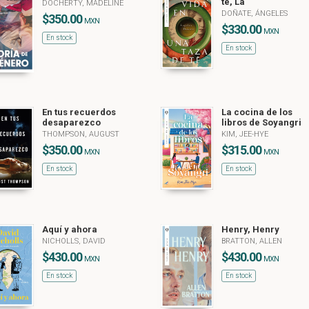
té, La
DOCHERTY, MADELINE
DOÑATE, ÁNGELES
$350.00
MXN
$330.00
MXN
En stock
En stock
En tus recuerdos
La cocina de los
desaparezco
libros de Soyangri
THOMPSON, AUGUST
KIM, JEE-HYE
$350.00
$315.00
MXN
MXN
En stock
En stock
Aquí y ahora
Henry, Henry
NICHOLLS, DAVID
BRATTON, ALLEN
$430.00
$430.00
MXN
MXN
En stock
En stock