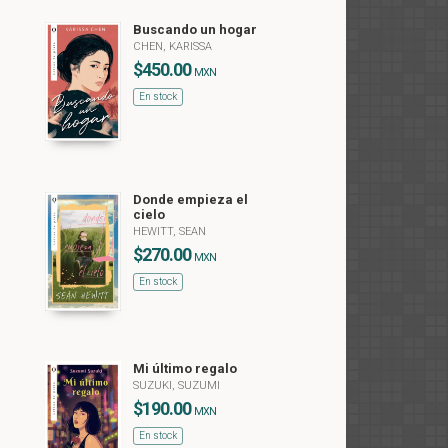
Buscando un hogar
CHEN, KARISSA
$450.00
MXN
En stock
Donde empieza el
cielo
HEWITT, SEAN
$270.00
MXN
En stock
Mi último regalo
SUZUKI, SUZUMI
$190.00
MXN
En stock