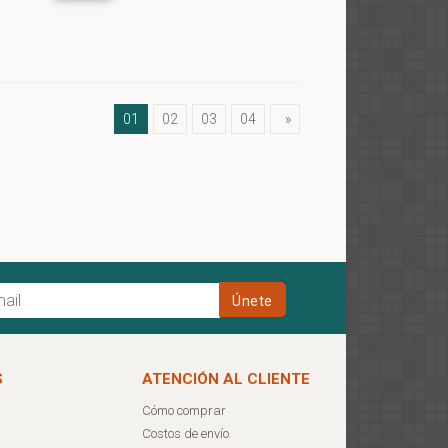
01
02
03
04
»
S
ATENCIÓN AL CLIENTE
Cómo comprar
Costos de envío