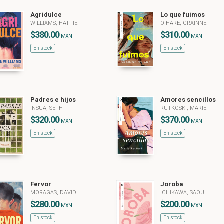
Agridulce
Lo que fuimos
WILLIAMS, HATTIE
O'HARE, GRÁINNE
$380.00
$310.00
MXN
MXN
En stock
En stock
Padres e hijos
Amores sencillos
INSUA, SETH
RUTKOSKI, MARIE
$320.00
$370.00
MXN
MXN
En stock
En stock
Fervor
Joroba
MORAGAS, DAVID
ICHIKAWA, SAOU
$280.00
$200.00
MXN
MXN
En stock
En stock