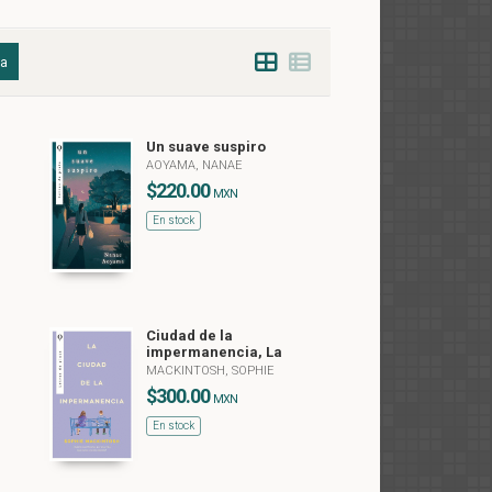
da
Un suave suspiro
AOYAMA, NANAE
$220.00
MXN
En stock
Ciudad de la
impermanencia, La
MACKINTOSH, SOPHIE
$300.00
MXN
En stock