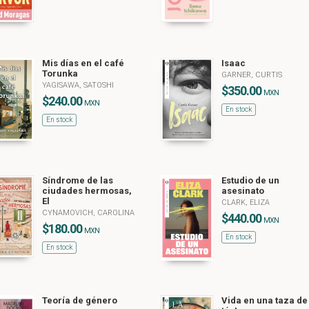
Mis días en el café
Isaac
Torunka
GARNER, CURTIS
YAGISAWA, SATOSHI
$350.00
MXN
$240.00
MXN
En stock
En stock
Síndrome de las
Estudio de un
ciudades hermosas,
asesinato
El
CLARK, ELIZA
CYNAMOVICH, CAROLINA
$440.00
MXN
$180.00
MXN
En stock
En stock
Teoría de género
Vida en una taza de