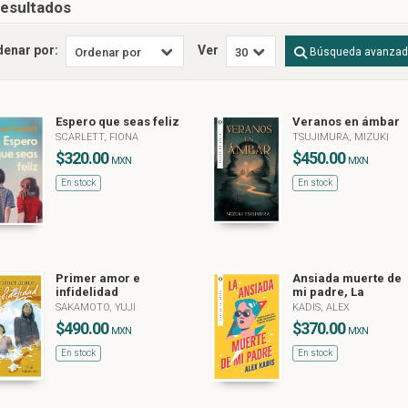
resultados
denar por:
Ver
Búsqueda avanza
Espero que seas feliz
Veranos en ámbar
SCARLETT, FIONA
TSUJIMURA, MIZUKI
$320.00
$450.00
MXN
MXN
En stock
En stock
Primer amor e
Ansiada muerte de
infidelidad
mi padre, La
SAKAMOTO, YUJI
KADIS, ALEX
$490.00
$370.00
MXN
MXN
En stock
En stock