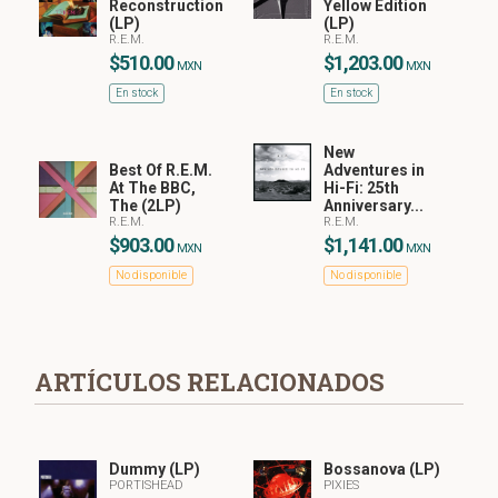
Reconstruction
Yellow Edition
(LP)
(LP)
R.E.M.
R.E.M.
$510.00
$1,203.00
MXN
MXN
En stock
En stock
New
Best Of R.E.M.
Adventures in
At The BBC,
Hi-Fi: 25th
The (2LP)
Anniversary...
R.E.M.
R.E.M.
$903.00
$1,141.00
MXN
MXN
No disponible
No disponible
ARTÍCULOS RELACIONADOS
Dummy (LP)
Bossanova (LP)
PORTISHEAD
PIXIES