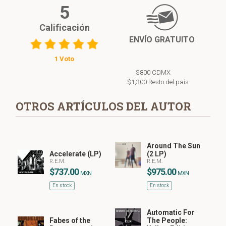
5
Calificación
ENVÍO GRATUITO
1 Voto
$800 CDMX
$1,300 Resto del país
OTROS ARTÍCULOS DEL AUTOR
Around The Sun
Accelerate (LP)
(2 LP)
R.E.M.
R.E.M.
$737.00
$975.00
MXN
MXN
En stock
En stock
Automatic For
Fabes of the
The People: