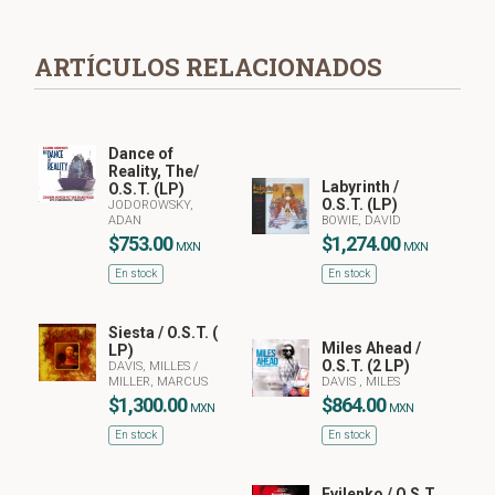
ARTÍCULOS RELACIONADOS
Dance of
Reality, The/
Labyrinth /
O.S.T. (LP)
O.S.T. (LP)
JODOROWSKY,
ADAN
BOWIE, DAVID
$753.00
$1,274.00
MXN
MXN
En stock
En stock
Siesta / O.S.T. (
Miles Ahead /
LP)
O.S.T. (2 LP)
DAVIS, MILLES
/
MILLER, MARCUS
DAVIS , MILES
$1,300.00
$864.00
MXN
MXN
En stock
En stock
Evilenko / O.S.T.