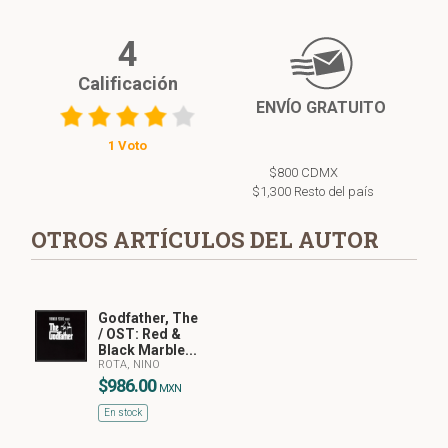
4
Calificación
ENVÍO GRATUITO
1 Voto
$800 CDMX
$1,300 Resto del país
OTROS ARTÍCULOS DEL AUTOR
Godfather, The
/ OST: Red &
Black Marble...
ROTA, NINO
$986.00
MXN
En stock