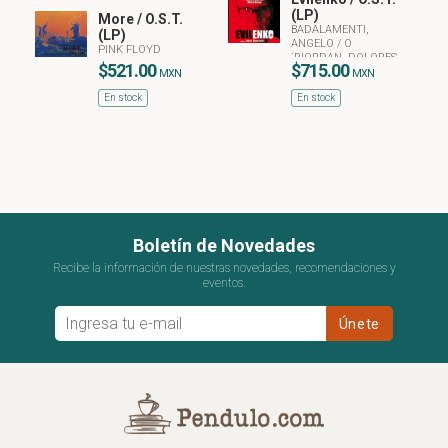
(LP)
More / O.S.T.
BADALAMENTI,
(LP)
ANGELO
/
O
PINK FLOYD
´RIORDAN, DOLORES
$521.00
$715.00
MXN
MXN
En stock
En stock
Boletín de Novedades
Recibe la información de nuestras novedades, recomendaciones y
eventos.