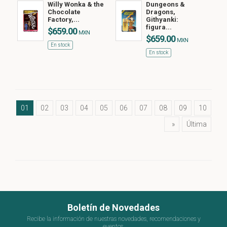
Willy Wonka & the
Dungeons &
Chocolate
Dragons,
Factory,...
Githyanki:
figura...
$659.00
MXN
$659.00
MXN
En stock
En stock
01
02
03
04
05
06
07
08
09
10
»
Última
Boletín de Novedades
Recibe la información de nuestras novedades, recomendaciones y
eventos.