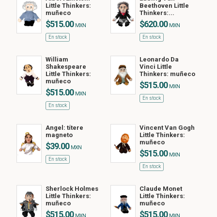
Little Thinkers:
Beethoven Little
muñeco
Thinkers:...
$515.00
$620.00
MXN
MXN
En stock
En stock
William
Leonardo Da
Shakespeare
Vinci Little
Little Thinkers:
Thinkers: muñeco
muñeco
$515.00
MXN
$515.00
MXN
En stock
En stock
Angel: títere
Vincent Van Gogh
magneto
Little Thinkers:
muñeco
$39.00
MXN
$515.00
MXN
En stock
En stock
Sherlock Holmes
Claude Monet
Little Thinkers:
Little Thinkers:
muñeco
muñeco
$515.00
$515.00
MXN
MXN