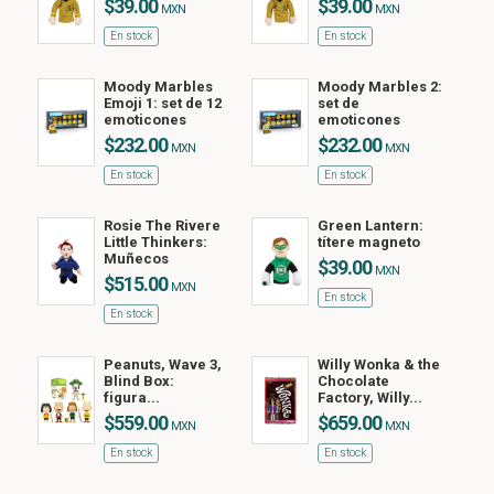
$39.00
$39.00
MXN
MXN
En stock
En stock
Moody Marbles
Moody Marbles 2:
Emoji 1: set de 12
set de
emoticones
emoticones
$232.00
$232.00
MXN
MXN
En stock
En stock
Rosie The Rivere
Green Lantern:
Little Thinkers:
títere magneto
Muñecos
$39.00
MXN
$515.00
MXN
En stock
En stock
Peanuts, Wave 3,
Willy Wonka & the
Blind Box:
Chocolate
figura...
Factory, Willy...
$559.00
$659.00
MXN
MXN
En stock
En stock