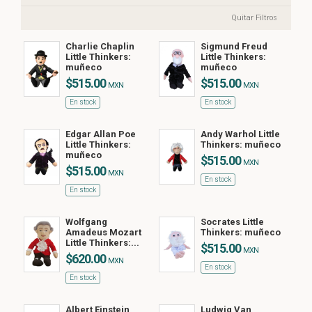
Quitar Filtros
Charlie Chaplin
Sigmund Freud
Little Thinkers:
Little Thinkers:
muñeco
muñeco
$515.00
$515.00
MXN
MXN
En stock
En stock
Edgar Allan Poe
Andy Warhol Little
Little Thinkers:
Thinkers: muñeco
muñeco
$515.00
MXN
$515.00
MXN
En stock
En stock
Wolfgang
Socrates Little
Amadeus Mozart
Thinkers: muñeco
Little Thinkers:...
$515.00
MXN
$620.00
MXN
En stock
En stock
Albert Einstein
Ludwig Van