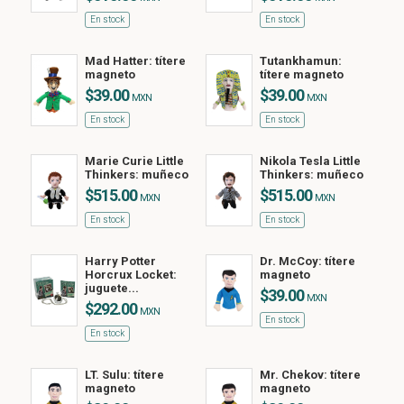
En stock
En stock
Mad Hatter: títere
Tutankhamun:
magneto
títere magneto
$39.00
$39.00
MXN
MXN
En stock
En stock
Marie Curie Little
Nikola Tesla Little
Thinkers: muñeco
Thinkers: muñeco
$515.00
$515.00
MXN
MXN
En stock
En stock
Harry Potter
Dr. McCoy: títere
Horcrux Locket:
magneto
juguete...
$39.00
MXN
$292.00
MXN
En stock
En stock
LT. Sulu: títere
Mr. Chekov: títere
magneto
magneto